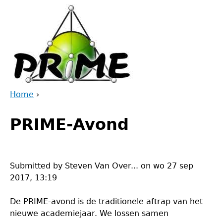
Jump
to
navigation
Home
›
Back
You
to
PRIME-Avond
are
top
here
Submitted by
Steven Van Over...
on
wo 27 sep
2017, 13:19
De PRIME-avond is de traditionele aftrap van het
nieuwe academiejaar. We lossen samen