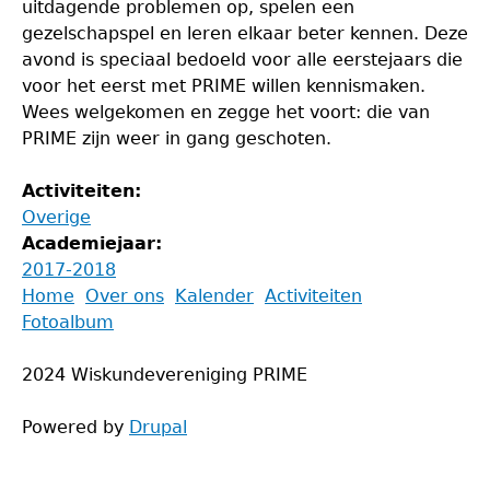
uitdagende problemen op, spelen een
gezelschapspel en leren elkaar beter kennen. Deze
avond is speciaal bedoeld voor alle eerstejaars die
voor het eerst met PRIME willen kennismaken.
Wees welgekomen en zegge het voort: die van
PRIME zijn weer in gang geschoten.
Activiteiten:
Overige
Academiejaar:
2017-2018
Back
Home
Over ons
Kalender
Activiteiten
to
Fotoalbum
Main
top
menu
2024 Wiskundevereniging PRIME
Powered by
Drupal