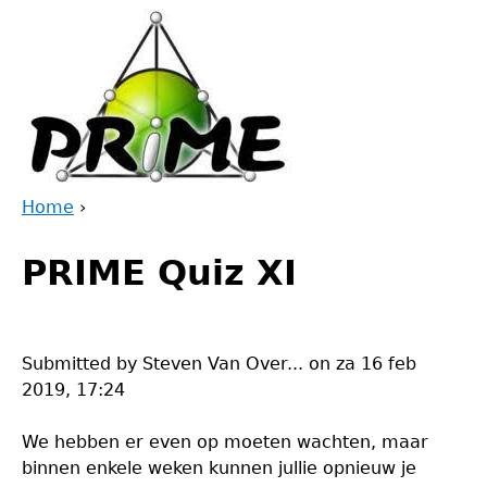
Jump
to
navigation
Home
›
Back
You
to
PRIME Quiz XI
are
top
here
Submitted by
Steven Van Over...
on
za 16 feb
2019, 17:24
We hebben er even op moeten wachten, maar
binnen enkele weken kunnen jullie opnieuw je