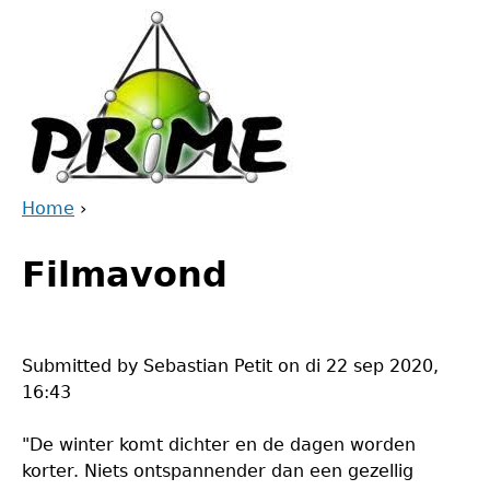
Jump
to
navigation
Home
›
Back
You
to
Filmavond
are
top
here
Submitted by
Sebastian Petit
on
di 22 sep 2020,
16:43
"De winter komt dichter en de dagen worden
korter. Niets ontspannender dan een gezellig