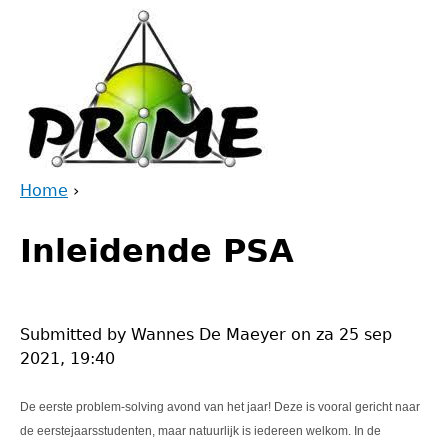
Jump
to
navigation
Home
›
Back
You
to
Inleidende PSA
are
top
here
Submitted by
Wannes De Maeyer
on
za 25 sep
2021, 19:40
De eerste problem-solving avond van het jaar! Deze is vooral gericht naar
de eerstejaarsstudenten, maar natuurlijk is iedereen welkom. In de