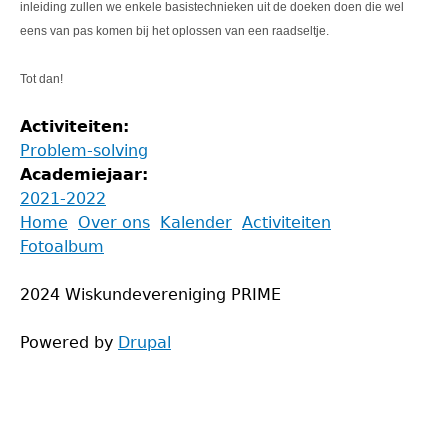
inleiding zullen we enkele basistechnieken uit de doeken doen die wel
eens van pas komen bij het oplossen van een raadseltje.
Tot dan!
Activiteiten:
Problem-solving
Academiejaar:
2021-2022
Back
Home
Over ons
Kalender
Activiteiten
to
Fotoalbum
Main
top
menu
2024 Wiskundevereniging PRIME
Powered by
Drupal