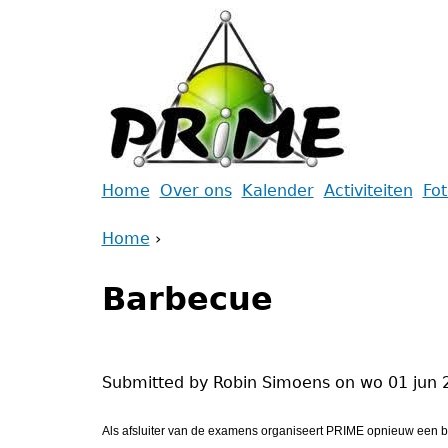
Jump
to
navigation
Back
Home
Over ons
Kalender
Activiteiten
Fo
to
Main
Home
top
›
menu
Back
You
to
Barbecue
are
top
here
Submitted by
Robin Simoens
on
wo 01 jun 
Als afsluiter van de examens organiseert PRIME opnieuw een 