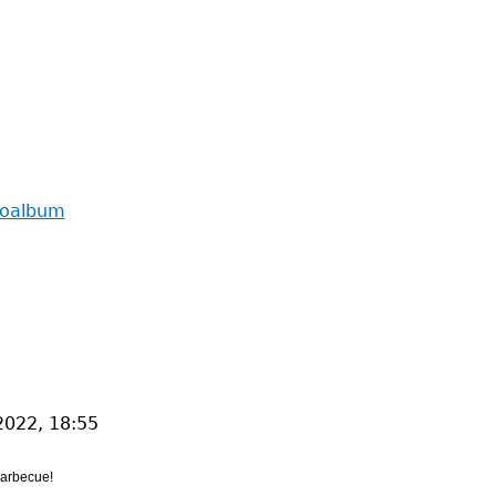
toalbum
2022, 18:55
barbecue!