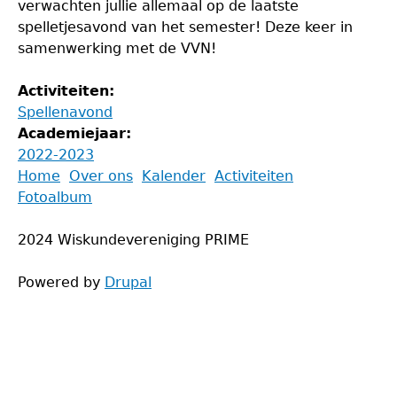
verwachten jullie allemaal op de laatste
spelletjesavond van het semester! Deze keer in
samenwerking met de VVN!
Activiteiten:
Spellenavond
Academiejaar:
2022-2023
Back
Home
Over ons
Kalender
Activiteiten
to
Fotoalbum
Main
top
menu
2024 Wiskundevereniging PRIME
Powered by
Drupal