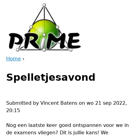
Jump
to
navigation
Home
›
Back
You
to
Spelletjesavond
are
top
here
Submitted by
Vincent Batens
on
wo 21 sep 2022,
20:15
Nog een laatste keer goed ontspannen voor we in
de examens vliegen? Dit is jullie kans! We