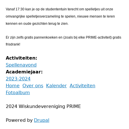
Vanaf 17:30 kan je op de studententuin terecht om spelletjes uit onze
omvangrijke spelletjesverzameling te spelen, nieuwe mensen te leren
kennen en oude gezichten terug te zien.
Er zijn zelfs gratis pannenkoeken en (zoals bij elke PRIME-activiteit) gratis
frisdrank!
Activiteiten:
Spellenavond
Academiejaar:
2023-2024
Back
Home
Over ons
Kalender
Activiteiten
to
Fotoalbum
Main
top
menu
2024 Wiskundevereniging PRIME
Powered by
Drupal