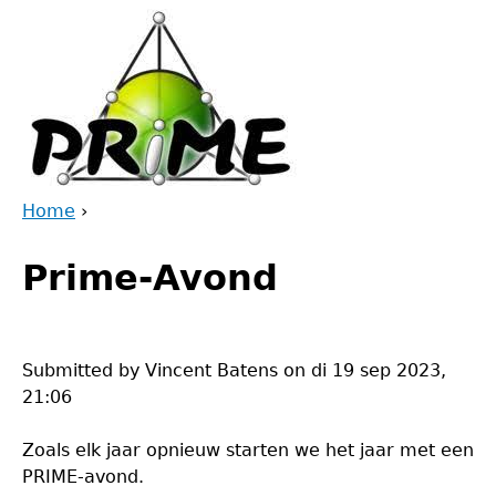
Jump
to
navigation
Home
›
Back
You
to
Prime-Avond
are
top
here
Submitted by
Vincent Batens
on
di 19 sep 2023,
21:06
Zoals elk jaar opnieuw starten we het jaar met een
PRIME-avond.