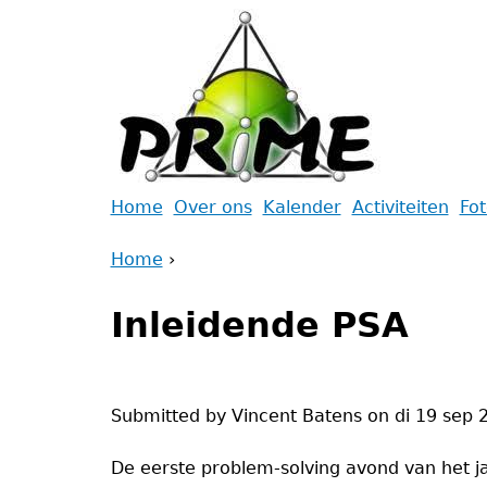
Jump
to
navigation
Back
Home
Over ons
Kalender
Activiteiten
Fo
to
Main
Home
top
›
menu
Back
You
to
Inleidende PSA
are
top
here
Submitted by
Vincent Batens
on
di 19 sep 
De eerste problem-solving avond van het ja