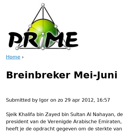
Jump
to
navigation
Home
›
Back
You
to
Breinbreker Mei-Juni
are
top
here
Submitted by
Igor
on
zo 29 apr 2012, 16:57
Sjeik Khalifa bin Zayed bin Sultan Al Nahayan, de
president van de Verenigde Arabische Emiraten,
heeft je de opdracht gegeven om de sterkte van