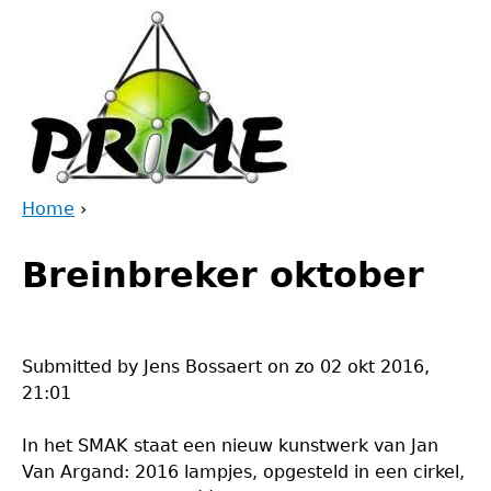
Jump
to
navigation
Home
›
Back
You
to
Breinbreker oktober
are
top
here
Submitted by
Jens Bossaert
on
zo 02 okt 2016,
21:01
In het SMAK staat een nieuw kunstwerk van Jan
Van Argand: 2016 lampjes, opgesteld in een cirkel,