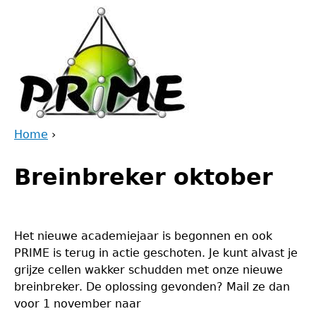
Jump
to
navigation
Home
›
Back
You
to
Breinbreker oktober
are
top
here
Het nieuwe academiejaar is begonnen en ook
PRIME is terug in actie geschoten. Je kunt alvast je
grijze cellen wakker schudden met onze nieuwe
breinbreker. De oplossing gevonden? Mail ze dan
voor 1 november naar