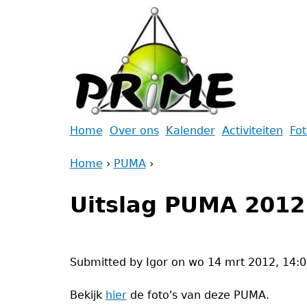
Jump
to
navigation
Back
Home
Over ons
Kalender
Activiteiten
Fo
to
Main
Home
top
›
PUMA
›
menu
Back
You
to
Uitslag PUMA 2012
are
top
here
Submitted by
Igor
on
wo 14 mrt 2012, 14:0
Bekijk
hier
de foto's van deze PUMA.