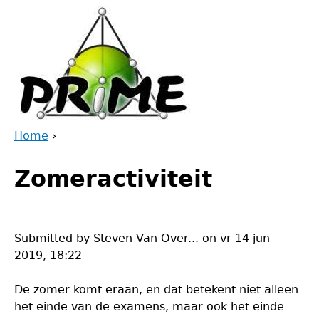
Jump
to
navigation
Home
›
Back
You
to
Zomeractiviteit
are
top
here
Submitted by
Steven Van Over...
on
vr 14 jun
2019, 18:22
De zomer komt eraan, en dat betekent niet alleen
het einde van de examens, maar ook het einde