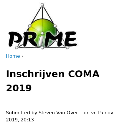
Jump
to
navigation
Home
›
Back
You
to
Inschrijven COMA
are
top
here
2019
Submitted by
Steven Van Over...
on
vr 15 nov
2019, 20:13