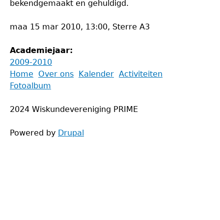
bekendgemaakt en gehuldigd.
maa 15 mar 2010, 13:00, Sterre A3
Academiejaar:
2009-2010
Back
Home
Over ons
Kalender
Activiteiten
to
Fotoalbum
Main
top
menu
2024 Wiskundevereniging PRIME
Powered by
Drupal