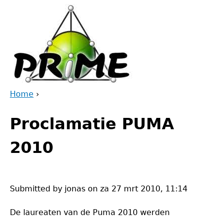
Jump
to
navigation
Home
›
Back
You
to
Proclamatie PUMA
are
top
here
2010
Submitted by
jonas
on
za 27 mrt 2010, 11:14
De laureaten van de Puma 2010 werden