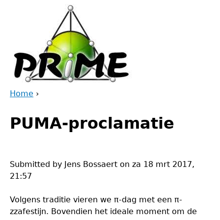
Jump
to
navigation
Home
›
Back
You
to
PUMA-proclamatie
are
top
here
Submitted by
Jens Bossaert
on
za 18 mrt 2017,
21:57
Volgens traditie vieren we π-dag met een π-
zzafestijn. Bovendien het ideale moment om de