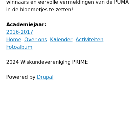
winnaars en eervolle vermeldingen van de PUMA
in de bloemetjes te zetten!
Academiejaar:
2016-2017
Back
Home
Over ons
Kalender
Activiteiten
to
Fotoalbum
Main
top
menu
2024 Wiskundevereniging PRIME
Powered by
Drupal