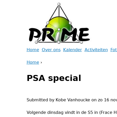
Jump
to
navigation
Back
Home
Over ons
Kalender
Activiteiten
Fo
to
Main
Home
top
›
menu
Back
You
to
PSA special
are
top
here
Submitted by
Kobe Vanhoucke
on
zo 16 no
Volgende dinsdag vindt in de S5 in (Frace 