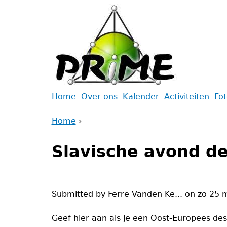
Jump
to
navigation
Back
Home
Over ons
Kalender
Activiteiten
Fo
to
Main
Home
top
›
menu
Back
You
to
Slavische avond de
are
top
here
Submitted by
Ferre Vanden Ke...
on
zo 25 
Geef hier aan als je een Oost-Europees dess