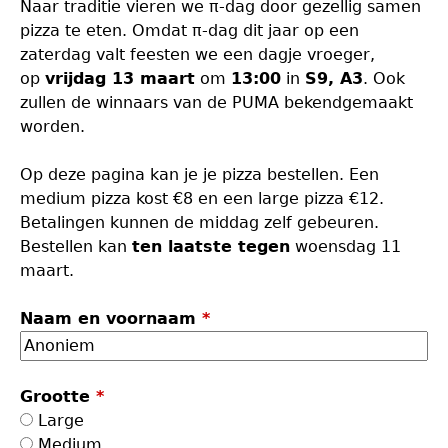
Naar traditie vieren we π-dag door gezellig samen
pizza te eten. Omdat π-dag dit jaar op een
zaterdag valt feesten we een dagje vroeger,
op
vrijdag 13 maart
om
13:00
in
S9, A3
. Ook
zullen de winnaars van de PUMA bekendgemaakt
worden.
Op deze pagina kan je je pizza bestellen. Een
medium pizza kost €8 en een large pizza €12.
Betalingen kunnen de middag zelf gebeuren.
Bestellen kan
ten laatste tegen
woensdag 11
maart.
Naam en voornaam
*
Grootte
*
Large
Medium