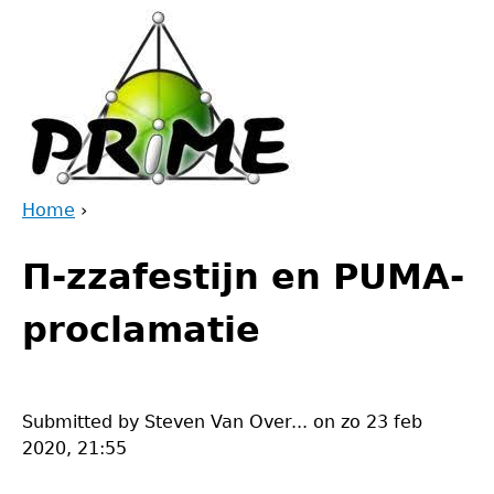
Jump
to
navigation
Home
›
Back
You
to
Π-zzafestijn en PUMA-
are
top
here
proclamatie
Submitted by
Steven Van Over...
on
zo 23 feb
2020, 21:55