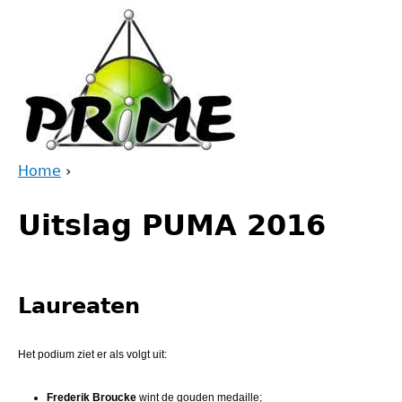
Jump
to
navigation
Home
›
Back
You
to
Uitslag PUMA 2016
are
top
here
Laureaten
Het podium ziet er als volgt uit:
Frederik Broucke
wint de gouden medaille;