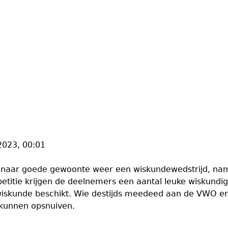
2023, 00:01
 naar goede gewoonte weer een wiskundewedstrijd, na
titie krijgen de deelnemers een aantal leuke wiskundig
wiskunde beschikt. Wie destijds meedeed aan de VWO en 
e kunnen opsnuiven.