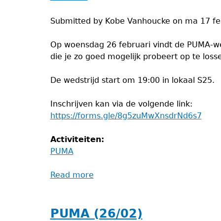
Submitted by
Kobe Vanhoucke
on
ma 17 fe
Op woensdag 26 februari vindt de PUMA-wed
die je zo goed mogelijk probeert op te loss
De wedstrijd start om 19:00 in lokaal S25.
Inschrijven kan via de volgende link:
https://forms.gle/8g5zuMwXnsdrNd6s7
Activiteiten:
PUMA
Read more
about
Puma
PUMA (26/02)