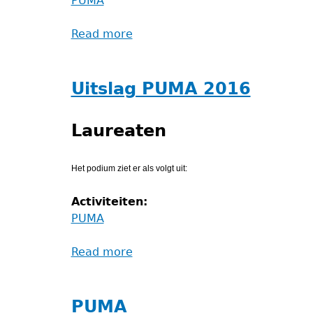
PUMA
Read more
about
Uitslag
PUMA
2022
Uitslag PUMA 2016
Laureaten
Het podium ziet er als volgt uit:
Activiteiten:
PUMA
Read more
about
Uitslag
PUMA
2016
PUMA