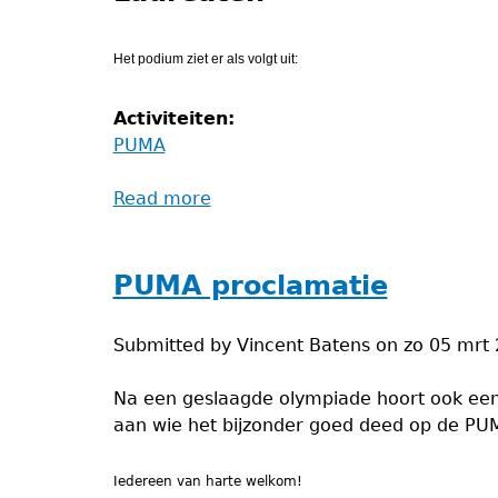
Het podium
ziet er als volgt uit:
Activiteiten:
PUMA
Read more
about
Uitslag
PUMA
2023
PUMA proclamatie
Submitted by
Vincent Batens
on
zo 05 mrt 
Na een geslaagde olympiade hoort ook een 
aan wie het bijzonder goed deed op de PUM
Iedereen van harte welkom!