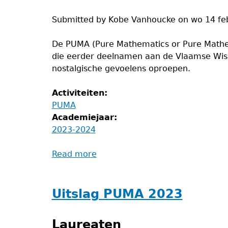
Submitted by
Kobe Vanhoucke
on
wo 14 fe
De PUMA (Pure Mathematics or Pure Mathem
die eerder deelnamen aan de Vlaamse Wisk
nostalgische gevoelens oproepen.
Activiteiten:
PUMA
Academiejaar:
2023-2024
Read more
about
PUMA
(26/02)
Uitslag PUMA 2023
Laureaten