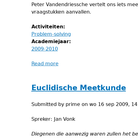
Peter Vandendriessche vertelt ons iets me
vraagstukken aanvallen.
Activiteiten:
Problem-solving
Academiejaar:
2009-2010
Read more
about
Problem-
Solving
avond
Euclidische Meetkunde
Submitted by
prime
on
wo 16 sep 2009, 14
Spreker:
Jan Vonk
Diegenen die aanwezig waren zullen het b