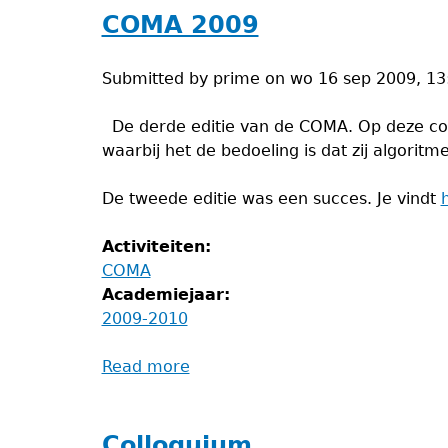
avond
COMA 2009
Submitted by
prime
on
wo 16 sep 2009, 13
De derde editie van de COMA. Op deze com
waarbij het de bedoeling is dat zij algori
De tweede editie was een succes. Je vindt
Activiteiten:
COMA
Academiejaar:
2009-2010
Read more
about
COMA
2009
Colloquium