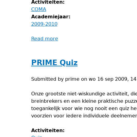
Activiteiten:
COMA
Academiejaar:
2009-2010
Read more
about
Proclamatie
COMA
2009
PRIME Quiz
Submitted by
prime
on
wo 16 sep 2009, 14
Onze grootste niet-wiskundige activiteit, d
breinbrekers en een kleine praktische puz
toegankelijk voor wie nog nooit een quiz 
voorzien voor iedere individuele deelnemer
Activiteiten: