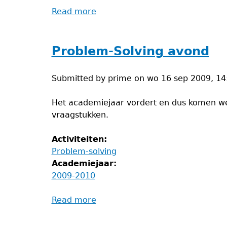
Read more
about
Problem-
Solving
avond
Problem-Solving avond
Submitted by
prime
on
wo 16 sep 2009, 14
Het academiejaar vordert en dus komen we
vraagstukken.
Activiteiten:
Problem-solving
Academiejaar:
2009-2010
Read more
about
Problem-
Solving