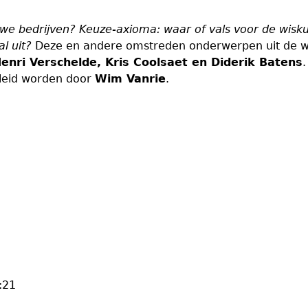
e we bedrijven? Keuze-axioma: waar of vals voor de wisk
l uit?
Deze en andere omstreden onderwerpen uit de w
enri Verschelde, Kris Coolsaet en Diderik Batens
.
eleid worden door
Wim Vanrie
.
:21