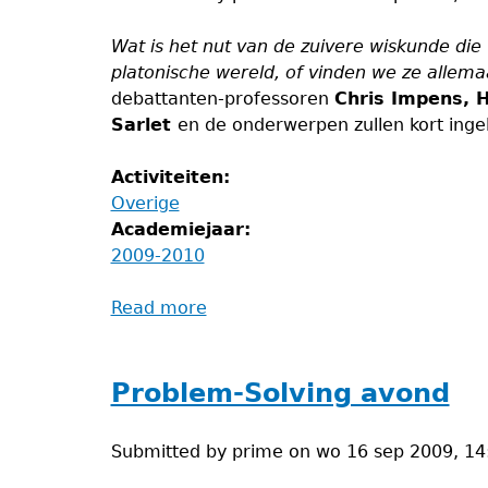
Wat is het nut van de zuivere wiskunde di
platonische wereld, of vinden we ze allemaa
debattanten-professoren
Chris Impens, H
Sarlet
en de onderwerpen zullen kort ing
Activiteiten:
Overige
Academiejaar:
2009-2010
Read more
about
Klein
debat
over
Problem-Solving avond
wiskunde
Submitted by
prime
on
wo 16 sep 2009, 14