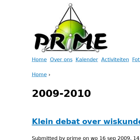
Jump
to
navigation
Back
Home
Over ons
Kalender
Activiteiten
Fo
to
Main
Home
top
›
menu
Back
You
to
2009-2010
are
top
here
Klein debat over wiskund
Submitted by
prime
on
wo 16 sep 2009, 14