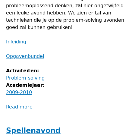
probleemoplossend denken, zal hier ongetwijfeld
een leuke avond hebben. We zien er tal van
technieken die je op de problem-solving avonden
goed zal kunnen gebruiken!
Inleiding
Opgavenbundel
Activiteiten:
Problem-solving
Academiejaar:
2009-2010
Read more
about
Inleiding
tot
Problem-
Spellenavond