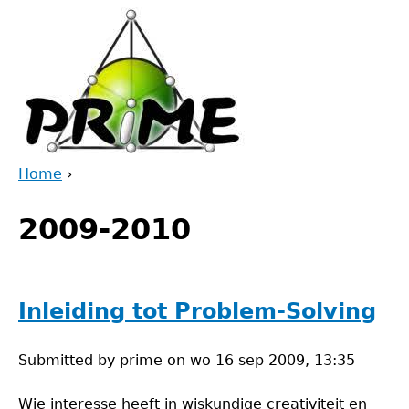
Jump
to
navigation
Home
›
Back
You
to
2009-2010
are
top
here
Inleiding tot Problem-Solving
Submitted by
prime
on
wo 16 sep 2009, 13:35
Wie interesse heeft in wiskundige creativiteit en