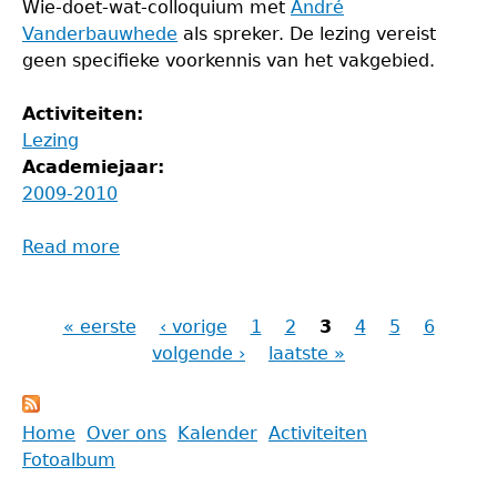
Wie-doet-wat-colloquium met
André
Vanderbauwhede
als spreker. De lezing vereist
geen specifieke voorkennis van het vakgebied.
Activiteiten:
Lezing
Academiejaar:
2009-2010
Read more
about
Celestial
Choreographies
« eerste
‹ vorige
1
2
3
4
5
6
Pagina's
volgende ›
laatste »
Back
Home
Over ons
Kalender
Activiteiten
to
Fotoalbum
Main
top