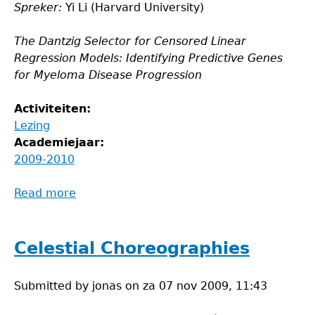
Spreker:
Yi Li (Harvard University)
The Dantzig Selector for Censored Linear
Regression Models: Identifying Predictive Genes
for Myeloma Disease Progression
Activiteiten:
Lezing
Academiejaar:
2009-2010
Read more
about
Lezing
Yi
Li
Celestial Choreographies
Submitted by
jonas
on
za 07 nov 2009, 11:43