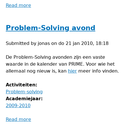
Read more
about
Problem-
Solving
avond
Problem-Solving avond
Submitted by
jonas
on
do 21 jan 2010, 18:18
De Problem-Solving avonden zijn een vaste
waarde in de kalender van PRIME. Voor wie het
allemaal nog nieuw is, kan
hier
meer info vinden.
Activiteiten:
Problem-solving
Academiejaar:
2009-2010
Read more
about
Problem-