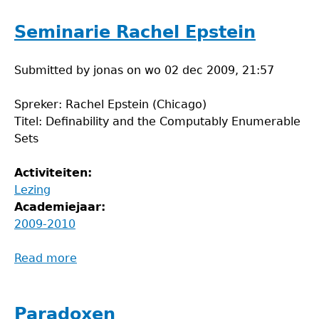
Solving
avond
Seminarie Rachel Epstein
Submitted by
jonas
on
wo 02 dec 2009, 21:57
Spreker: Rachel Epstein (Chicago)
Titel: Definability and the Computably Enumerable
Sets
Activiteiten:
Lezing
Academiejaar:
2009-2010
Read more
about
Seminarie
Rachel
Epstein
Paradoxen