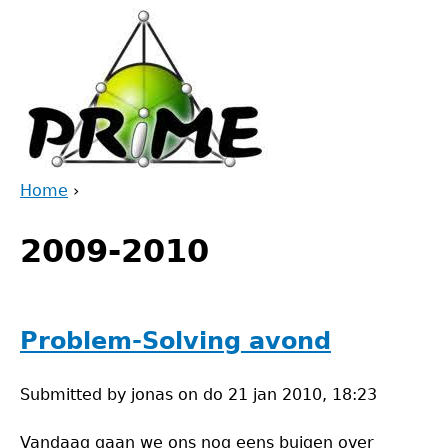
Jump
to
navigation
Home
›
Back
You
to
2009-2010
are
top
here
Problem-Solving avond
Submitted by
jonas
on
do 21 jan 2010, 18:23
Vandaag gaan we ons nog eens buigen over