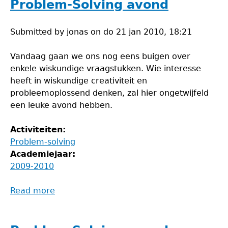
avond
Problem-Solving avond
Submitted by
jonas
on
do 21 jan 2010, 18:21
Vandaag gaan we ons nog eens buigen over
enkele wiskundige vraagstukken. Wie interesse
heeft in wiskundige creativiteit en
probleemoplossend denken, zal hier ongetwijfeld
een leuke avond hebben.
Activiteiten:
Problem-solving
Academiejaar:
2009-2010
Read more
about
Problem-
Solving
avond