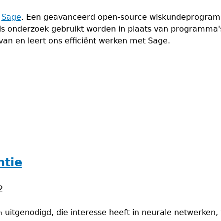
r
Sage
. Een geavanceerd open-source wiskundeprogramm
ls onderzoek gebruikt worden in plaats van programma's
van en leert ons efficiënt werken met Sage.
ntie
2
uitgenodigd, die interesse heeft in neurale netwerken
h