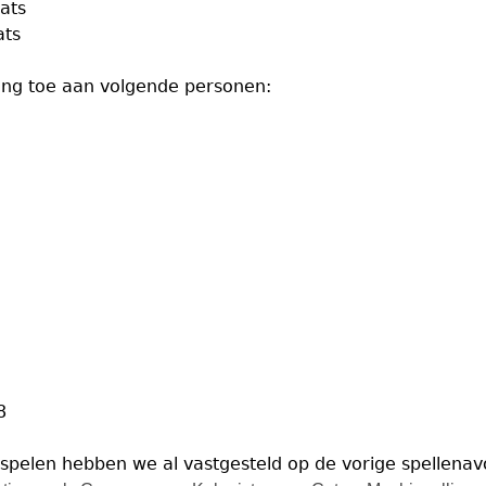
ats
ats
ding toe aan volgende personen:
8
pelen hebben we al vastgesteld op de vorige spellenavon