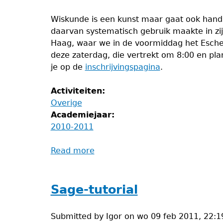
Wiskunde is een kunst maar gaat ook hand 
daarvan systematisch gebruik maakte in zi
Haag, waar we in de voormiddag het Escher
deze zaterdag, die vertrekt om 8:00 en plant
je op de
inschrijvingspagina
.
Activiteiten:
Overige
Academiejaar:
2010-2011
Read more
about
Wiskunde
en
Escher
Sage-tutorial
Submitted by
Igor
on
wo 09 feb 2011, 22:1