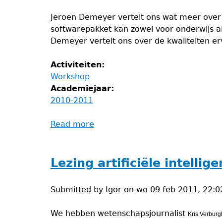
Jeroen Demeyer vertelt ons wat meer ove
softwarepakket kan zowel voor onderwijs a
Demeyer vertelt ons over de kwaliteiten er
Activiteiten:
Workshop
Academiejaar:
2010-2011
Read more
about
Sage-
tutorial
Lezing artificiële intellige
Submitted by
Igor
on
wo 09 feb 2011, 22:0
We hebben wetenschapsjournalist
Kris Verburg