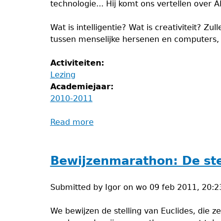
technologie... Hij komt ons vertellen over AI, 
Wat is intelligentie? Wat is creativiteit? Zul
tussen menselijke hersenen en computers, e
Activiteiten:
Lezing
Academiejaar:
2010-2011
Read more
about
Lezing
artificiële
intelligentie
Bewijzenmarathon: De ste
Submitted by
Igor
on
wo 09 feb 2011, 20:2
We bewijzen de stelling van Euclides, die 