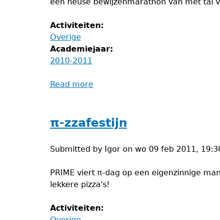
een heuse bewijzenmarathon van met tal va
Activiteiten:
Overige
Academiejaar:
2010-2011
Read more
about
Bewijzenmarathon:
De
stelling
π-zzafestijn
van
Euclides
Submitted by
Igor
on
wo 09 feb 2011, 19:3
PRIME viert π-dag op een eigenzinnige mani
lekkere pizza's!
Activiteiten:
Overige