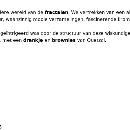
ndere wereld van de
fractalen
. We vertrekken van een a
ur, waanzinnig mooie verzamelingen, fascinerende krom
al geïntrigeerd was door de structuur van deze wiskundige 
t, met een
drankje
en
brownies
van Quetzal.
5