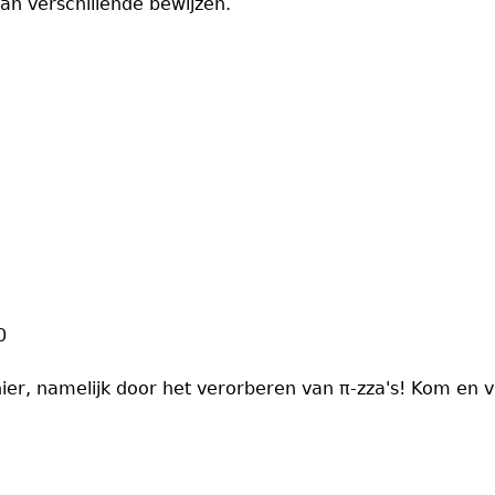
n verschillende bewijzen.
0
er, namelijk door het verorberen van π-zza's! Kom en vi