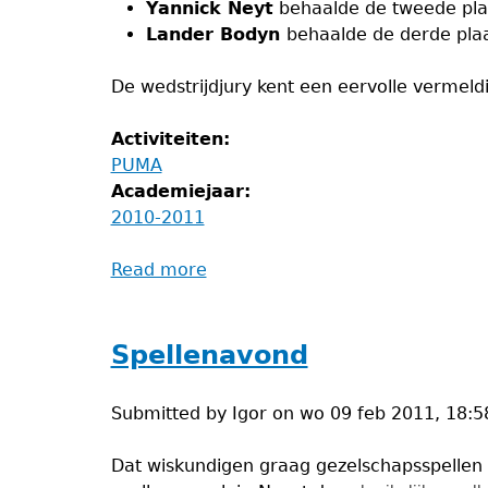
Yannick Neyt
behaalde de tweede pla
Lander Bodyn
behaalde de derde pla
De wedstrijdjury kent een eervolle vermel
Activiteiten:
PUMA
Academiejaar:
2010-2011
Read more
about
PUMA
2011
Spellenavond
Submitted by
Igor
on
wo 09 feb 2011, 18:5
Dat wiskundigen graag gezelschapsspellen s