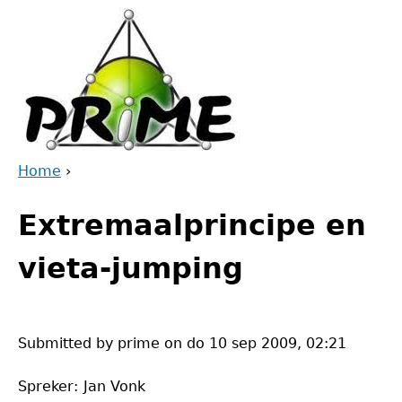
Jump
to
navigation
Home
›
Back
You
to
Extremaalprincipe en
are
top
here
vieta-jumping
Submitted by
prime
on
do 10 sep 2009, 02:21
Spreker:
Jan Vonk