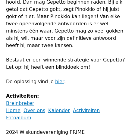
hoofd. Dan mag Gepetto beginnen raden. Bij elk
getal dat Gepetto gokt, zegt Pinokkio of hij juist
gokt of niet. Maar Pinokkio kan liegen! Van elke
twee opeenvolgende antwoorden is er wel
minstens één waar. Gepetto mag zo veel gokken
als hij wil, maar voor zijn definitieve antwoord
heeft hij maar twee kansen.
Bestaat er een winnende strategie voor Gepetto?
Let op: hij heeft een blinddoek om!
De oplossing vind je
hier
.
Activiteiten:
Breinbreker
Back
Home
Over ons
Kalender
Activiteiten
to
Fotoalbum
Main
top
menu
2024 Wiskundevereniging PRIME