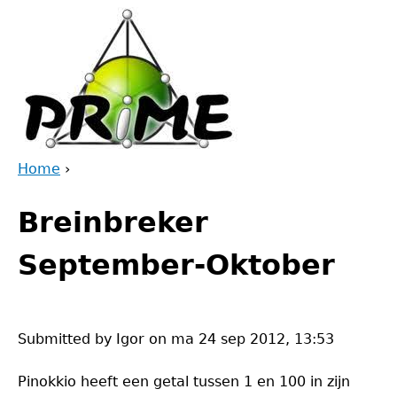
Jump
to
navigation
Home
›
Back
You
to
Breinbreker
are
top
here
September-Oktober
Submitted by
Igor
on
ma 24 sep 2012, 13:53
Pinokkio heeft een getal tussen 1 en 100 in zijn