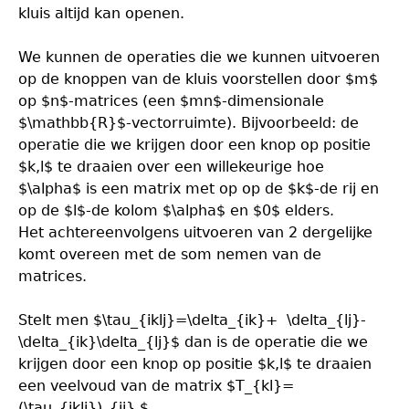
kluis altijd kan openen.
We kunnen de operaties die we kunnen uitvoeren
op de knoppen van de kluis voorstellen door $m$
op $n$-matrices (een $mn$-dimensionale
$\mathbb{R}$-vectorruimte). Bijvoorbeeld: de
operatie die we krijgen door een knop op positie
$k,l$ te draaien over een willekeurige hoe
$\alpha$ is een matrix met op op de $k$-de rij en
op de $l$-de kolom $\alpha$ en $0$ elders.
Het achtereenvolgens uitvoeren van 2 dergelijke
komt overeen met de som nemen van de
matrices.
Stelt men $\tau_{iklj}=\delta_{ik}+ \delta_{lj}-
\delta_{ik}\delta_{lj}$ dan is de operatie die we
krijgen door een knop op positie $k,l$ te draaien
een veelvoud van de matrix $T_{kl}=
(\tau_{iklj})_{ij} $.