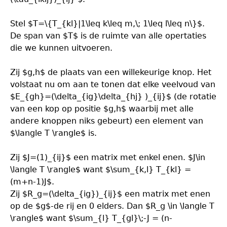
Stel $T=\{T_{kl}|1\leq k\leq m,\; 1\leq l\leq n\}$.
De span van $T$ is de ruimte van alle opertaties
die we kunnen uitvoeren.
Zij $g,h$ de plaats van een willekeurige knop. Het
volstaat nu om aan te tonen dat elke veelvoud van
$E_{gh}=(\delta_{ig}\delta_{hj} )_{ij}$ (de rotatie
van een kop op positie $g,h$ waarbij met alle
andere knoppen niks gebeurt) een element van
$\langle T \rangle$ is.
Zij $J=(1)_{ij}$ een matrix met enkel enen. $J\in
\langle T \rangle$ want $\sum_{k,l} T_{kl} =
(m+n-1)J$.
Zij $R_g=(\delta_{ig})_{ij}$ een matrix met enen
op de $g$-de rij en 0 elders. Dan $R_g \in \langle T
\rangle$ want $\sum_{l} T_{gl}\;-J = (n-