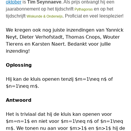
oktober
is
Tim Seynnaeve
. Als prijs ontvangt hij een
jaarabonnement op het tijdschrift
en op het
Pythagoras
tijdschrijft
. Proficiat en veel leesplezier!
Wiskunde & Onderwijs
We kregen ook nog juiste inzendingen van Yannick
Neyt, Dieter Verhofstadt, Thomas Cnops, Wouter
Tierens en Karsten Naert. Bedankt voor jullie
inzending!
Oplossing
Hij kan de kluis openen tenzij $m=1\neq n$ of
$n=1\neq m$.
Antwoord
Het is triviaal dat hij de kluis kan openen voor
$m=n=1$ en niet voor $m=1\neq n$ of $n=1\neq
m$. We tonen nu aan voor $m>1$ en $n>1$ hij de