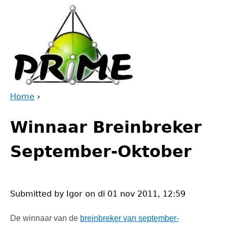
Jump
to
navigation
Home
›
Back
You
to
Winnaar Breinbreker
are
top
here
September-Oktober
Submitted by
Igor
on
di 01 nov 2011, 12:59
De winnaar van de
breinbreker van september-