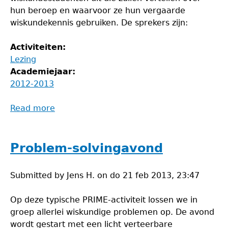
hun beroep en waarvoor ze hun vergaarde
wiskundekennis gebruiken. De sprekers zijn:
Activiteiten:
Lezing
Academiejaar:
2012-2013
Read more
about
Lezing:
Wiskunde
&
Problem-solvingavond
Beroep
Submitted by
Jens H.
on
do 21 feb 2013, 23:47
Op deze typische PRIME-activiteit lossen we in
groep allerlei wiskundige problemen op. De avond
wordt gestart met een licht verteerbare