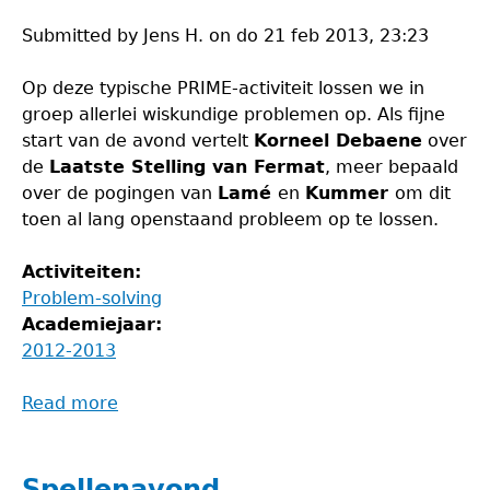
Submitted by
Jens H.
on
do 21 feb 2013, 23:23
Op deze typische PRIME-activiteit lossen we in
groep allerlei wiskundige problemen op. Als fijne
start van de avond vertelt
Korneel Debaene
over
de
Laatste Stelling van Fermat
, meer bepaald
over de pogingen van
Lamé
en
Kummer
om dit
toen al lang openstaand probleem op te lossen.
Activiteiten:
Problem-solving
Academiejaar:
2012-2013
Read more
about
Problem-
solvingavond
Spellenavond