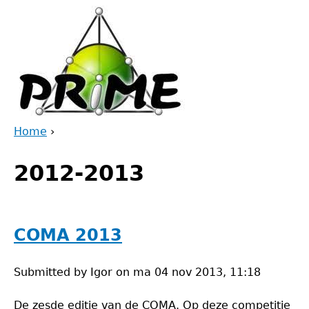
Jump
to
navigation
Home
›
Back
You
to
2012-2013
are
top
here
COMA 2013
Submitted by
Igor
on
ma 04 nov 2013, 11:18
De zesde editie van de COMA. Op deze competitie