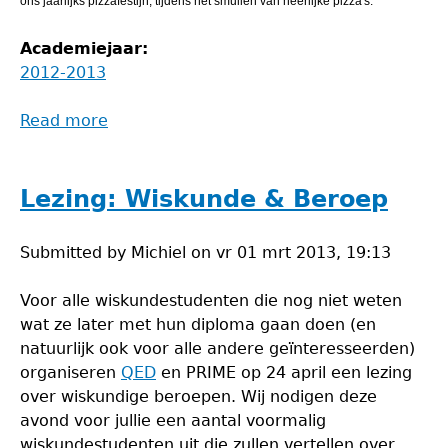
ons jaarlijks pizzafestijn, tijdens het smullen van heerlijke pizza's.
Academiejaar:
2012-2013
Read more
about
Pizzafestijn
&
proclamatie
Lezing: Wiskunde & Beroep
PUMA
Submitted by
Michiel
on
vr 01 mrt 2013, 19:13
Voor alle wiskundestudenten die nog niet weten
wat ze later met hun diploma gaan doen (en
natuurlijk ook voor alle andere geïnteresseerden)
organiseren
QED
en PRIME op 24 april een lezing
over wiskundige beroepen. Wij nodigen deze
avond voor jullie een aantal voormalig
wiskundestudenten uit die zullen vertellen over