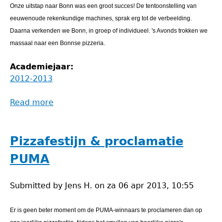
Onze uitstap naar Bonn was een groot succes! De tentoonstelling van
eeuwenoude rekenkundige machines, sprak erg tot de verbeelding.
Daarna verkenden we Bonn, in groep of individueel. 's Avonds trokken we
massaal naar een Bonnse pizzeria.
Academiejaar:
2012-2013
Read more
about
Wiskunde
in
Bonn
Pizzafestijn & proclamatie
PUMA
Submitted by
Jens H.
on
za 06 apr 2013, 10:55
Er is geen beter moment om de PUMA-winnaars te proclameren dan op