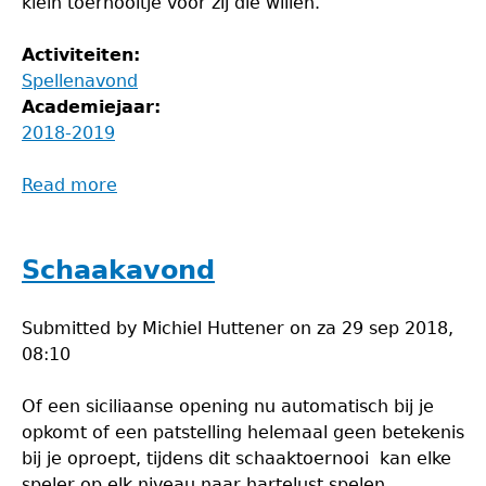
klein toernooitje voor zij die willen.
Activiteiten:
Spellenavond
Academiejaar:
2018-2019
Read more
about
Spellenavond
Schaakavond
Submitted by
Michiel Huttener
on
za 29 sep 2018,
08:10
Of een siciliaanse opening nu automatisch bij je
opkomt of een patstelling helemaal geen betekenis
bij je oproept, tijdens dit schaaktoernooi kan elke
speler op elk niveau naar hartelust spelen.