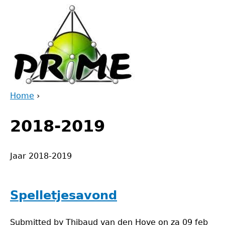
Jump
to
navigation
Home
›
Back
You
to
2018-2019
are
top
here
Jaar 2018-2019
Spelletjesavond
Submitted by
Thibaud van den Hove
on
za 09 feb