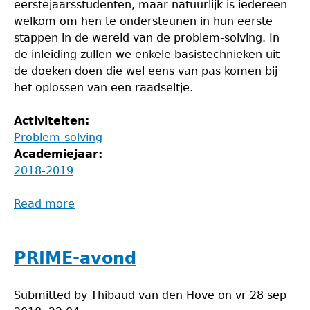
eerstejaarsstudenten, maar natuurlijk is iedereen
welkom om hen te ondersteunen in hun eerste
stappen in de wereld van de problem-solving. In
de inleiding zullen we enkele basistechnieken uit
de doeken doen die wel eens van pas komen bij
het oplossen van een raadseltje.
Activiteiten:
Problem-solving
Academiejaar:
2018-2019
Read more
about
Inleidende
Problem-
solvingavond
PRIME-avond
Submitted by
Thibaud van den Hove
on
vr 28 sep