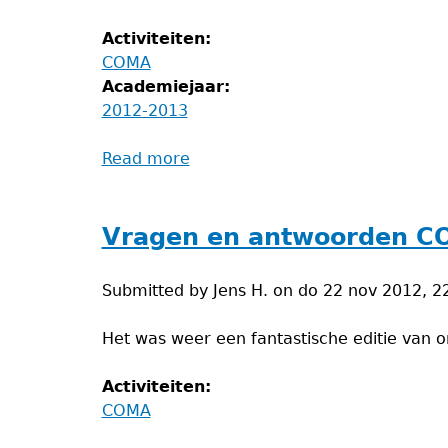
Activiteiten:
COMA
Academiejaar:
2012-2013
Read more
about
COMA
2013
Vragen en antwoorden C
Submitted by
Jens H.
on
do 22 nov 2012, 2
Het was weer een fantastische editie van 
Activiteiten:
COMA