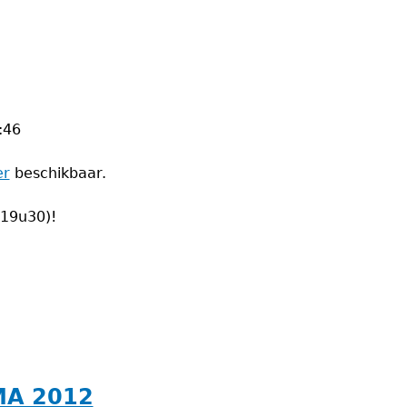
:46
er
beschikbaar.
(19u30)!
MA 2012