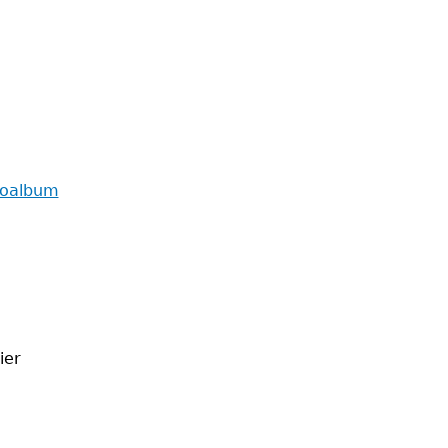
toalbum
ier