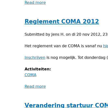
Read more
about
Vragen
en
antwoorden
Reglement COMA 2012
COMA
2012
Submitted by
Jens H.
on
di 20 nov 2012, 23
Het reglement van de COMA is vanaf nu
hi
Inschrijven
is nog mogelijk. Tot donderdag 
Activiteiten:
COMA
Read more
about
Reglement
COMA
2012
Verandering startuur CO