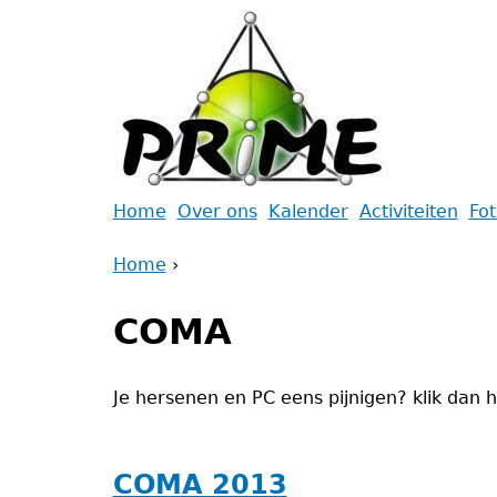
Jump
to
navigation
Back
Home
Over ons
Kalender
Activiteiten
Fo
to
Main
Home
top
›
menu
Back
You
to
COMA
are
top
here
Je hersenen en PC eens pijnigen? klik dan h
COMA 2013