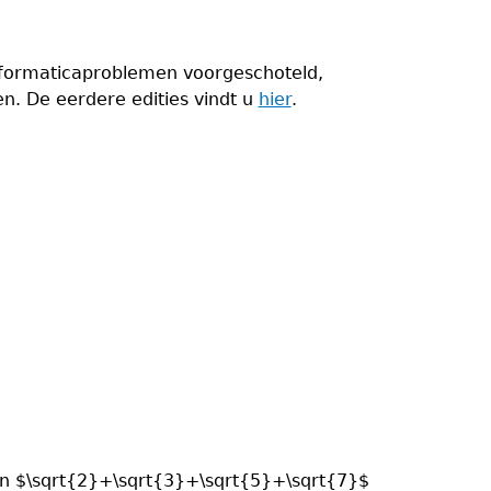
nformaticaproblemen voorgeschoteld,
n. De eerdere edities vindt u
hier
.
en $\sqrt{2}+\sqrt{3}+\sqrt{5}+\sqrt{7}$