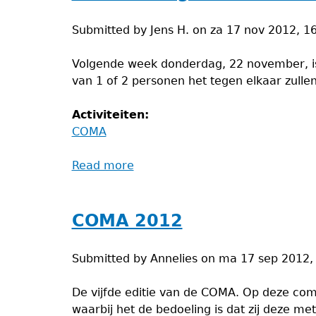
Submitted by
Jens H.
on
za 17 nov 2012, 1
Volgende week donderdag, 22 november, is 
van 1 of 2 personen het tegen elkaar zull
Activiteiten:
COMA
Read more
about
Verandering
startuur
COMA
COMA 2012
2012
Submitted by
Annelies
on
ma 17 sep 2012,
De vijfde editie van de COMA. Op deze com
waarbij het de bedoeling is dat zij deze m