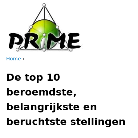
Jump
to
navigation
Home
›
Back
You
to
De top 10
are
top
here
beroemdste,
belangrijkste en
beruchtste stellingen