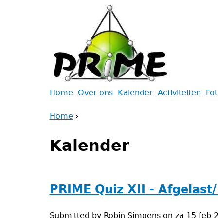
Jump
to
navigation
Back
Home
Over ons
Kalender
Activiteiten
Fo
to
Main
Home
top
›
menu
Back
You
to
Kalender
are
top
here
PRIME Quiz XII - Afgelast
Submitted by
Robin Simoens
on
za 15 feb 