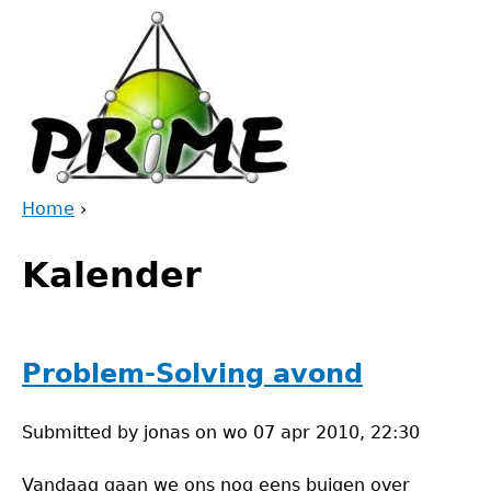
Jump
to
navigation
Home
›
Back
You
to
Kalender
are
top
here
Problem-Solving avond
Submitted by
jonas
on
wo 07 apr 2010, 22:30
Vandaag gaan we ons nog eens buigen over