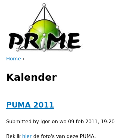
Jump
to
navigation
Home
›
Back
You
to
Kalender
are
top
here
PUMA 2011
Submitted by
Igor
on
wo 09 feb 2011, 19:20
Bekijk
hier
de foto's van deze PUMA.