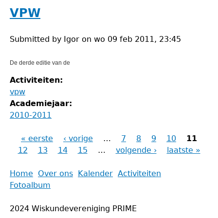
VPW
Submitted by
Igor
on
wo 09 feb 2011, 23:45
De derde editie van de
Activiteiten:
vpw
Academiejaar:
2010-2011
« eerste
‹ vorige
…
7
8
9
10
11
Pagina's
12
13
14
15
…
volgende ›
laatste »
Back
Home
Over ons
Kalender
Activiteiten
to
Fotoalbum
Main
top
menu
2024 Wiskundevereniging PRIME