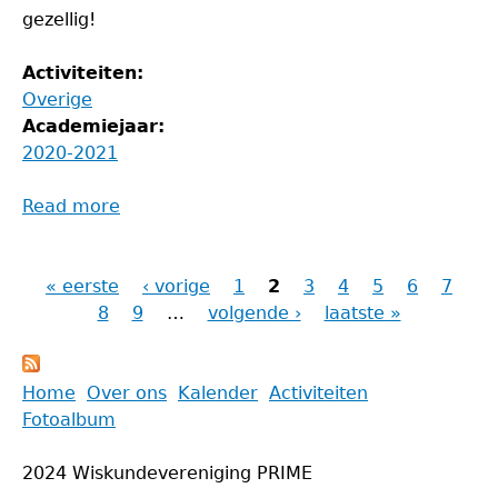
gezellig!
Activiteiten:
Overige
Academiejaar:
2020-2021
Read more
about
Origamiavond
« eerste
‹ vorige
1
2
3
4
5
6
7
Pagina's
8
9
…
volgende ›
laatste »
Back
Home
Over ons
Kalender
Activiteiten
to
Fotoalbum
Main
top
menu
2024 Wiskundevereniging PRIME