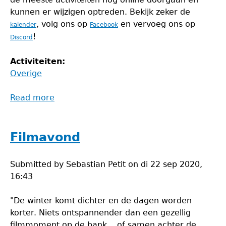
kunnen er wijzigen optreden. Bekijk zeker de
, volg ons op
en vervoeg ons op
kalender
Facebook
!
Discord
Activiteiten:
Overige
Read more
about
Tweede
semester
2020-
Filmavond
2021
Submitted by
Sebastian Petit
on
di 22 sep 2020,
16:43
"De winter komt dichter en de dagen worden
korter. Niets ontspannender dan een gezellig
filmmoment op de bank... of samen achter de