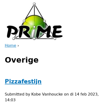
Jump
to
navigation
Home
›
Back
You
to
Overige
are
top
here
Pizzafestijn
Submitted by
Kobe Vanhoucke
on
di 14 feb 2023,
14:03