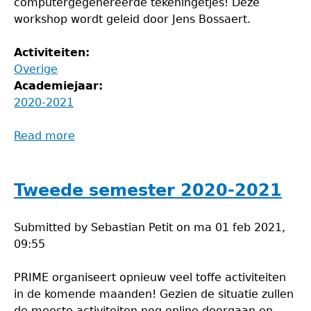
computergegenereerde tekeningetjes! Deze
workshop wordt geleid door Jens Bossaert.
Activiteiten:
Overige
Academiejaar:
2020-2021
Read more
about
Tekenen
in
TikZ
Tweede semester 2020-2021
(online)
Submitted by
Sebastian Petit
on
ma 01 feb 2021,
09:55
PRIME organiseert opnieuw veel toffe activiteiten
in de komende maanden! Gezien de situatie zullen
de meeste activiteiten nog online doorgaan en