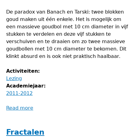
De paradox van Banach en Tarski: twee blokken
goud maken uit één enkele. Het is mogelijk om
een massieve goudbol met 10 cm diameter in vijf
stukken te verdelen en deze vijf stukken te
verschuiven en te draaien om zo twee massieve
goudbollen met 10 cm diameter te bekomen. Dit
klinkt absurd en is ook niet praktisch haalbaar.
Activiteiten:
Lezing
Academiejaar:
2011-2012
Read more
about
Lezing:
De
paradox
Fractalen
van