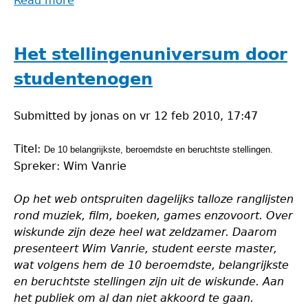
Read more
about
Lezing
Filosofie
van
Het stellingenuniversum door
de
studentenogen
Wiskunde
Submitted by
jonas
on
vr 12 feb 2010, 17:47
Titel:
De 10 belangrijkste, beroemdste en beruchtste stellingen.
Spreker: Wim Vanrie
Op het web ontspruiten dagelijks talloze ranglijsten
rond muziek, film, boeken, games enzovoort. Over
wiskunde zijn deze heel wat zeldzamer. Daarom
presenteert Wim Vanrie, student eerste master,
wat volgens hem de 10 beroemdste, belangrijkste
en beruchtste stellingen zijn uit de wiskunde. Aan
het publiek om al dan niet akkoord te gaan.