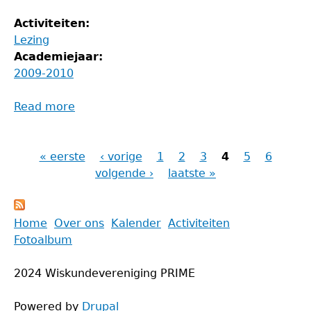
Activiteiten:
Lezing
Academiejaar:
2009-2010
Read more
about
Het
stellingenuniversum
« eerste
door
‹ vorige
1
2
3
4
5
6
Pagina's
studentenogen
volgende ›
laatste »
Back
Home
Over ons
Kalender
Activiteiten
to
Fotoalbum
Main
top
menu
2024 Wiskundevereniging PRIME
Powered by
Drupal