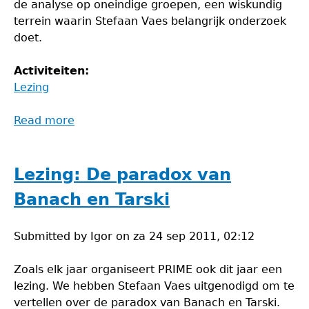
de analyse op oneindige groepen, een wiskundig
terrein waarin Stefaan Vaes belangrijk onderzoek
doet.
Activiteiten:
Lezing
Read more
about
Lezing
door
Stefaan
Lezing: De paradox van
Vaes
Banach en Tarski
Submitted by
Igor
on
za 24 sep 2011, 02:12
Zoals elk jaar organiseert PRIME ook dit jaar een
lezing. We hebben Stefaan Vaes uitgenodigd om te
vertellen over de paradox van Banach en Tarski.