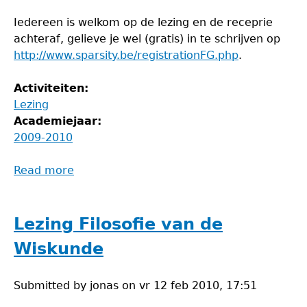
Iedereen is welkom op de lezing en de receprie
achteraf, gelieve je wel (gratis) in te schrijven op
http://www.sparsity.be/registrationFG.php
.
Activiteiten:
Lezing
Academiejaar:
2009-2010
Read more
about
Lezing
Ingrid
Daubechies
Lezing Filosofie van de
Wiskunde
Submitted by
jonas
on
vr 12 feb 2010, 17:51