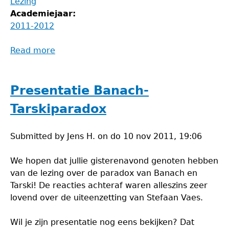
Lezing
Academiejaar:
2011-2012
Read more
about
Jongleren
met
Wiskunde
Presentatie Banach-
Tarskiparadox
Submitted by
Jens H.
on
do 10 nov 2011, 19:06
We hopen dat jullie gisterenavond genoten hebben
van de lezing over de paradox van Banach en
Tarski! De reacties achteraf waren alleszins zeer
lovend over de uiteenzetting van Stefaan Vaes.
Wil je zijn presentatie nog eens bekijken? Dat