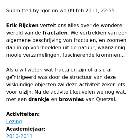
Banach
Submitted by
Igor
on
wo 09 feb 2011, 22:55
en
Tarski
Erik Rijcken
vertelt ons alles over de wondere
wereld van de
fractalen
. We vertrekken van een
algemene beschrijving van fractalen, en zoomen
dan in op voorbeelden uit de natuur, waanzinnig
mooie verzamelingen, fascinerende krommen...
Als u wil weten wat fractalen zijn of als u al
geïntrigeerd was door de structuur van deze
wiskundige objecten zal deze activiteit zeker iets
voor u zijn. Na de activiteit keuvelen we nog wat,
met een
drankje
en
brownies
van Quetzal.
Activiteiten:
Lezing
Academiejaar:
2010-2011