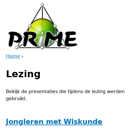
Jump
to
navigation
Home
›
Back
You
to
Lezing
are
top
here
Bekijk de presentaties die tijdens de lezing werden
gebruikt.
Jongleren met Wiskunde