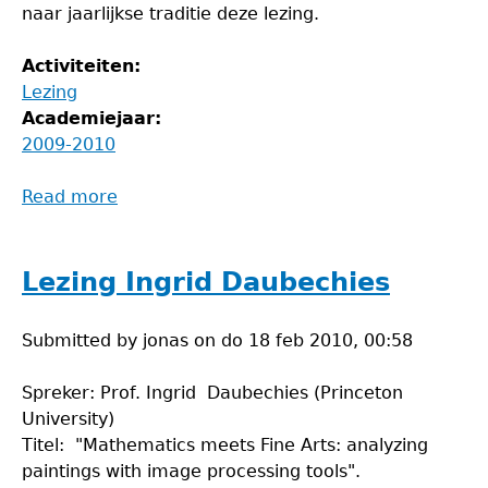
naar jaarlijkse traditie deze lezing.
Activiteiten:
Lezing
Academiejaar:
2009-2010
Read more
about
Lezing
Marcus
du
Lezing Ingrid Daubechies
Sautoy
Submitted by
jonas
on
do 18 feb 2010, 00:58
Spreker: Prof. Ingrid Daubechies (Princeton
University)
Titel: "Mathematics meets Fine Arts: analyzing
paintings with image processing tools".