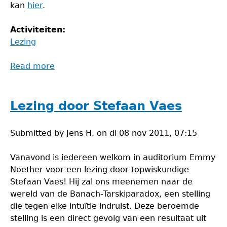
kan
hier
.
Activiteiten:
Lezing
Read more
about
Presentatie
Banach-
Tarskiparadox
Lezing door Stefaan Vaes
Submitted by
Jens H.
on
di 08 nov 2011, 07:15
Vanavond is iedereen welkom in auditorium Emmy
Noether voor een lezing door topwiskundige
Stefaan Vaes! Hij zal ons meenemen naar de
wereld van de Banach-Tarskiparadox, een stelling
die tegen elke intuïtie indruist. Deze beroemde
stelling is een direct gevolg van een resultaat uit