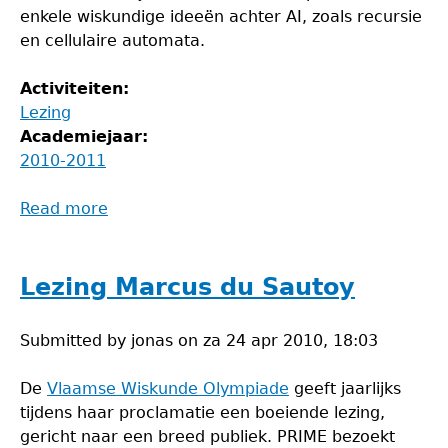
enkele wiskundige ideeën achter AI, zoals recursie
en cellulaire automata.
Activiteiten:
Lezing
Academiejaar:
2010-2011
Read more
about
Lezing
artificiële
intelligentie
Lezing Marcus du Sautoy
Submitted by
jonas
on
za 24 apr 2010, 18:03
De
Vlaamse Wiskunde Olympiade
geeft jaarlijks
tijdens haar proclamatie een boeiende lezing,
gericht naar een breed publiek. PRIME bezoekt