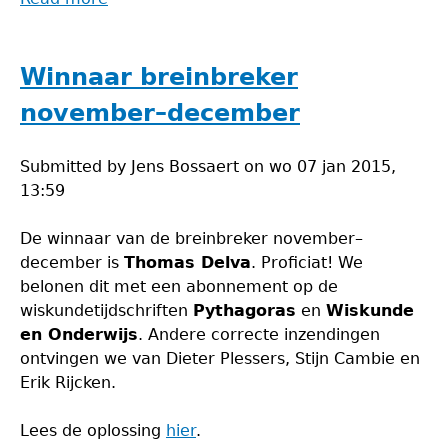
Breinbreker
februari-
maart
Winnaar breinbreker
november–december
Submitted by
Jens Bossaert
on
wo 07 jan 2015,
13:59
De winnaar van de breinbreker november–
december is
Thomas Delva
. Proficiat! We
belonen dit met een abonnement op de
wiskundetijdschriften
Pythagoras
en
Wiskunde
en Onderwijs
. Andere correcte inzendingen
ontvingen we van Dieter Plessers, Stijn Cambie en
Erik Rijcken.
Lees de oplossing
hier
.