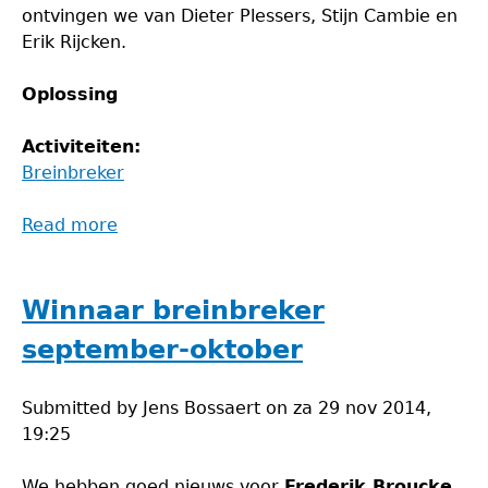
ontvingen we van Dieter Plessers, Stijn Cambie en
Erik Rijcken.
Oplossing
Activiteiten:
Breinbreker
Read more
about
Winnaar
breinbreker
november–
Winnaar breinbreker
december
september-oktober
Submitted by
Jens Bossaert
on
za 29 nov 2014,
19:25
We hebben goed nieuws voor
Frederik Broucke
,