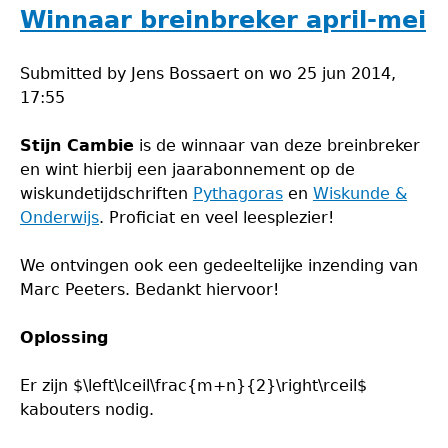
april-
Winnaar breinbreker april-mei
mei
Submitted by
Jens Bossaert
on
wo 25 jun 2014,
17:55
Stijn Cambie
is de winnaar van deze breinbreker
en wint hierbij een jaarabonnement op de
wiskundetijdschriften
Pythagoras
en
Wiskunde &
Onderwijs
. Proficiat en veel leesplezier!
We ontvingen ook een gedeeltelijke inzending van
Marc Peeters. Bedankt hiervoor!
Oplossing
Er zijn $\left\lceil\frac{m+n}{2}\right\rceil$
kabouters nodig.