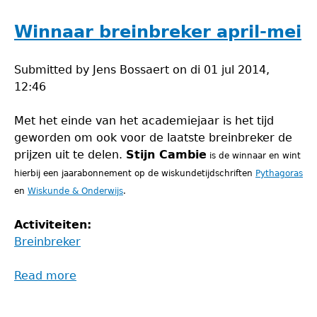
september-
oktober
Winnaar breinbreker april-mei
Submitted by
Jens Bossaert
on
di 01 jul 2014,
12:46
Met het einde van het academiejaar is het tijd
geworden om ook voor de laatste breinbreker de
prijzen uit te delen.
Stijn Cambie
is de winnaar en wint
hierbij een jaarabonnement op de wiskundetijdschriften
Pythagoras
en
Wiskunde & Onderwijs
.
Activiteiten:
Breinbreker
Read more
about
Winnaar
breinbreker