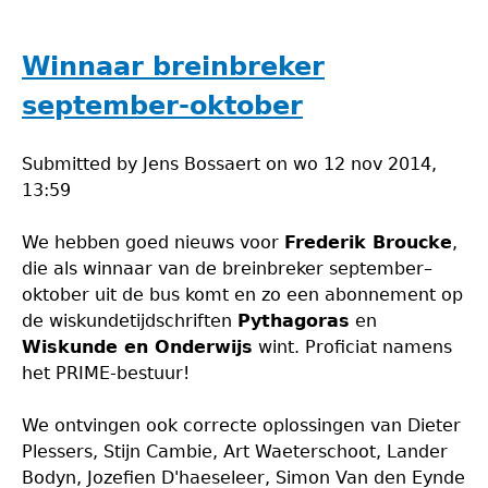
Winnaar
breinbreker
september-
Winnaar breinbreker
oktober
september-oktober
Submitted by
Jens Bossaert
on
wo 12 nov 2014,
13:59
We hebben goed nieuws voor
Frederik Broucke
,
die als winnaar van de breinbreker september–
oktober uit de bus komt en zo een abonnement op
de wiskundetijdschriften
Pythagoras
en
Wiskunde en Onderwijs
wint. Proficiat namens
het PRIME-bestuur!
We ontvingen ook correcte oplossingen van Dieter
Plessers, Stijn Cambie, Art Waeterschoot, Lander
Bodyn, Jozefien D'haeseleer, Simon Van den Eynde