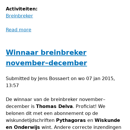
Activiteiten:
Breinbreker
Read more
about
Winnaar
breinbreker
november–
Winnaar breinbreker
december
november–december
Submitted by
Jens Bossaert
on
wo 07 jan 2015,
13:57
De winnaar van de breinbreker november–
december is
Thomas Delva
. Proficiat! We
belonen dit met een abonnement op de
wiskundetijdschriften
Pythagoras
en
Wiskunde
en Onderwijs
wint. Andere correcte inzendingen