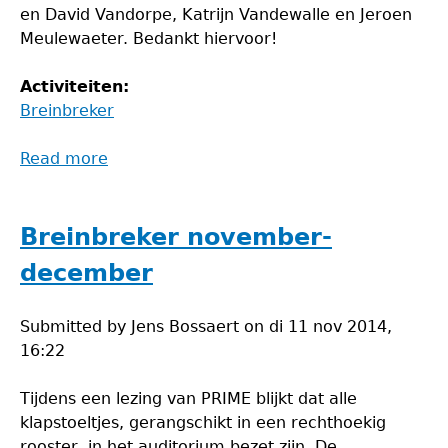
en David Vandorpe, Katrijn Vandewalle en Jeroen
Meulewaeter. Bedankt hiervoor!
Activiteiten:
Breinbreker
Read more
about
Winnaar
breinbreker
september-
Breinbreker november-
oktober
december
Submitted by
Jens Bossaert
on
di 11 nov 2014,
16:22
Tijdens een lezing van PRIME blijkt dat alle
klapstoeltjes, gerangschikt in een rechthoekig
rooster, in het auditorium bezet zijn. De