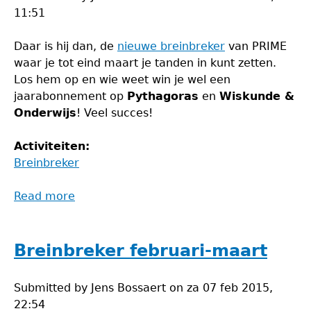
11:51
Daar is hij dan, de
nieuwe breinbreker
van PRIME
waar je tot eind maart je tanden in kunt zetten.
Los hem op en wie weet win je wel een
jaarabonnement op
Pythagoras
en
Wiskunde &
Onderwijs
! Veel succes!
Activiteiten:
Breinbreker
Read more
about
Breinbreker
februari-
maart
Breinbreker februari-maart
Submitted by
Jens Bossaert
on
za 07 feb 2015,
22:54