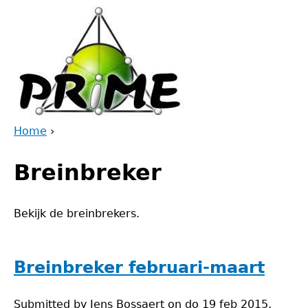
Jump
to
navigation
Home
›
Back
You
to
Breinbreker
are
top
here
Bekijk de breinbrekers.
Breinbreker februari-maart
Submitted by
Jens Bossaert
on
do 19 feb 2015,